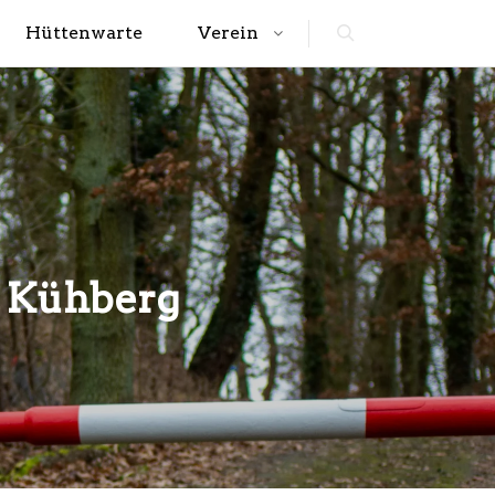
Hüttenwarte
Verein
Search
 Kühberg