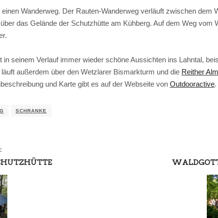
t einen Wanderweg. Der Rauten-Wanderweg verläuft zwischen dem We
 über das Gelände der Schutzhütte am Kühberg. Auf dem Weg vom Wa
er.
t in seinem Verlauf immer wieder schöne Aussichten ins Lahntal, bei
 läuft außerdem über den Wetzlarer Bismarkturm und die
Reither Al
eschreibung und Karte gibt es auf der Webseite von
Outdooractive
.
NG
SCHRANKE
E
SCHUTZHÜTTE
WALDGOTT