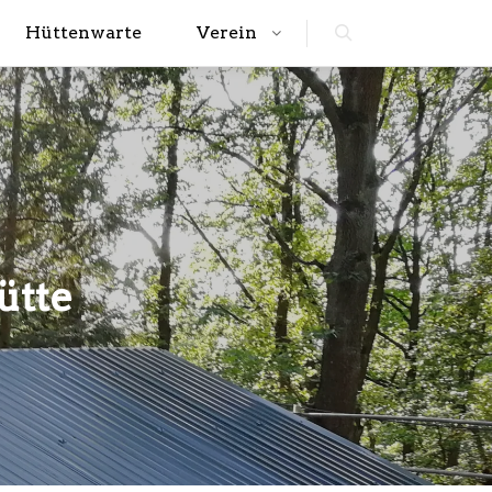
Hüttenwarte
Verein
Search
ütte