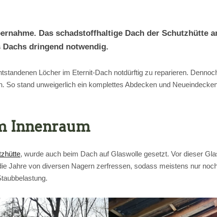
bernahme. Das schadstoffhaltige Dach der Schutzhütte a
s Dachs dringend notwendig.
tstandenen Löcher im Eternit-Dach notdürftig zu reparieren. Dennoch
ein. So stand unweigerlich ein komplettes Abdecken und Neueindecke
im Innenraum
tzhütte
, wurde auch beim Dach auf Glaswolle gesetzt. Vor dieser Gl
 die Jahre von diversen Nagern zerfressen, sodass meistens nur noch
Staubbelastung.