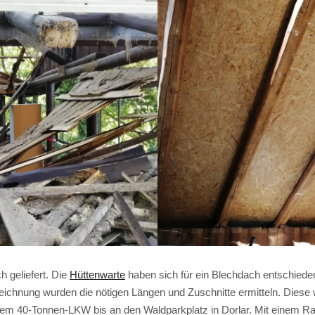
 geliefert. Die
Hüttenwarte
haben sich für ein Blechdach entschiede
chnung wurden die nötigen Längen und Zuschnitte ermitteln. Diese 
inem 40-Tonnen-LKW bis an den Waldparkplatz in Dorlar. Mit einem Ra