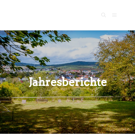
Kühberg
Dorlar
Main me
Search
Jahresberichte